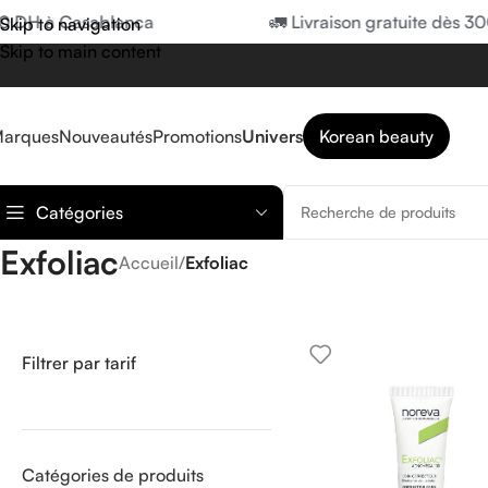
0 DH à Casablanca
🚛 Livraison gratuite dès 30
Skip to navigation
Skip to main content
arques
Nouveautés
Promotions
Univers
Korean beauty
Catégories
Exfoliac
Accueil
/
Exfoliac
Filtrer par tarif
Catégories de produits