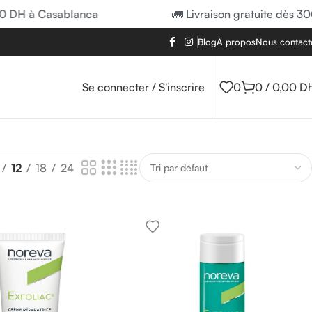
0 DH à Casablanca
🚛 Livraison gratuite dès 30
Blog
À propos
Nous contact
Se connecter / S'inscrire
0
0
/
0,00
D
12
18
24