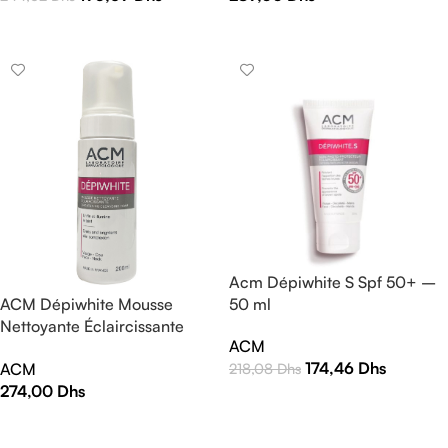
AJOUTER AU PANIER
AJOUTER AU PANIER
Acm Dépiwhite S Spf 50+ –
50 ml
ACM Dépiwhite Mousse
Nettoyante Éclaircissante
ACM
200ml
174,46
Dhs
ACM
218,08
Dhs
274,00
Dhs
AJOUTER AU PANIER
AJOUTER AU PANIER