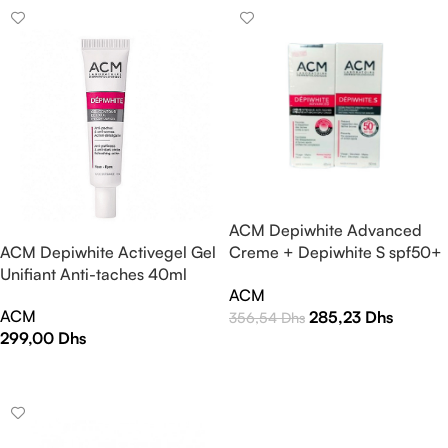
ACM Depiwhite Advanced
Creme + Depiwhite S spf50+
ACM Depiwhite Activegel Gel
40ml Offert
Unifiant Anti-taches 40ml
ACM
ACM
285,23
Dhs
356,54
Dhs
299,00
Dhs
AJOUTER AU PANIER
AJOUTER AU PANIER