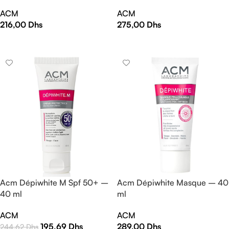
ACM
ACM
216,00
Dhs
275,00
Dhs
AJOUTER AU PANIER
AJOUTER AU PANIER
Acm Dépiwhite M Spf 50+ –
Acm Dépiwhite Masque – 40
40 ml
ml
ACM
ACM
195,69
Dhs
289,00
Dhs
244,62
Dhs