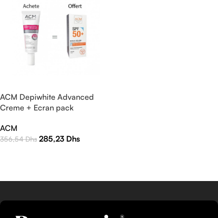
ACM Depiwhite Advanced
Creme + Ecran pack
ACM
285,23
Dhs
356,54
Dhs
AJOUTER AU PANIER