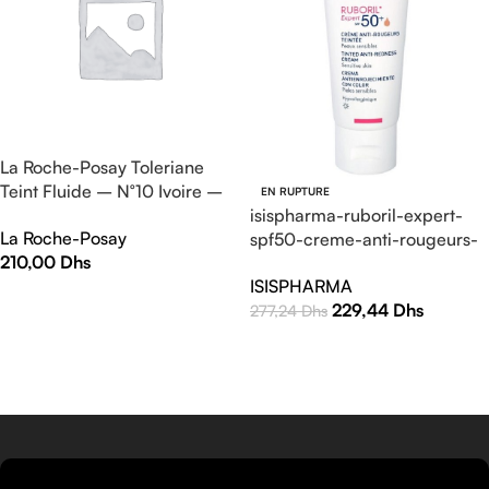
La Roche-Posay Toleriane
Teint Fluide – N°10 Ivoire –
EN RUPTURE
30 ml
isispharma-ruboril-expert-
La Roche-Posay
spf50-creme-anti-rougeurs-
210,00
Dhs
teintee-40ml
ISISPHARMA
AJOUTER AU PANIER
229,44
Dhs
277,24
Dhs
LIRE LA SUITE