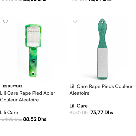
AJOUTER AU PANIER
AJOUTER AU PANIER
Lili Care Rape Pieds Couleur
EN RUPTURE
Lili Care Rape Pied Acier
Aleatoire
Couleur Aleatoire
Lili Care
Lili Care
73,77
Dhs
87,30
Dhs
88,52
Dhs
104,75
Dhs
AJOUTER AU PANIER
LIRE LA SUITE