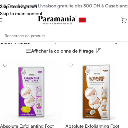
à Casablanca
🚛 Livraison gratuite dès 300 DH à Casablanca
🚛
Skip to navigation
Skip to main content
Soin Pieds
Accueil
/
Corps
/
Soin Corps
/
Soin Pieds
/
Page 2
Afficher la colonne de filtrage
Absolute Exfolianting Foot
Absolute Exfolianting Foot