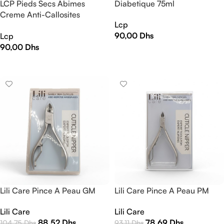
LCP Pieds Secs Abimes
Diabetique 75ml
Creme Anti-Callosites
Lcp
75ml+Gommage 100ml Pack
90,00
Dhs
Lcp
90,00
Dhs
AJOUTER AU PANIER
LIRE LA SUITE
Lili Care Pince A Peau GM
Lili Care Pince A Peau PM
Lili Care
Lili Care
88,52
Dhs
78,69
Dhs
104,75
Dhs
93,11
Dhs