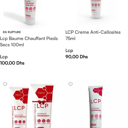
LCP Creme Anti-Callosites
EN RUPTURE
Lcp Baume Chauffant Pieds
75ml
Secs 100ml
Lcp
Lcp
90,00
Dhs
100,00
Dhs
AJOUTER AU PANIER
LIRE LA SUITE