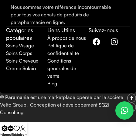
Nous sommes votre référence incontournable
pour tous vos achats de produits de
parapharmacie en ligne.
Catégories
Liens Utiles
Suivez-nous
populaires
À propos de nous
Soins Visage
Politique de
Soins Corps
confidentialité
Soins Cheveux
Conditions
Crème Solaire
générales de
vente
Blog
©
Paramania
est une marketplace opérée par la société
Velto Group. Conception et développement
SG2i
Consulting
Promos
Nouveautés
Favoris
Mon compte