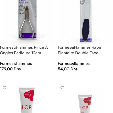
Formes&Flammes Pince A
Formes&Flammes Rape
Ongles Pedicure 12cm
Plantaire Double Face
Refrence 29
Emerisee Waterproof
Formes&flammes
Formes&flammes
Refrence 79
179,00
Dhs
54,00
Dhs
AJOUTER AU PANIER
AJOUTER AU PANIER