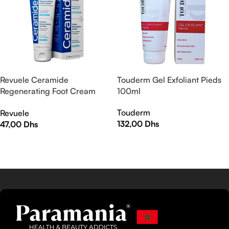
Revuele Ceramide
Touderm Gel Exfoliant Pieds
Regenerating Foot Cream
100ml
80ml
Touderm
Revuele
132,00
Dhs
47,00
Dhs
AJOUTER AU PANIER
AJOUTER AU PANIER