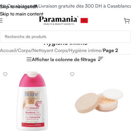
 à Casablanca
🚛 Livraison gratuite dès 300 DH à Casablanca

Skip to navigation
Skip to main content
Hygiène intime
Accueil
/
Corps
/
Nettoyant Corps
/
Hygiène intime
/
Page 2
Afficher la colonne de filtrage