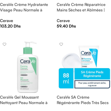
CeraVe Crème Hydratante
CeraVe Crème Réparatrice
Visage Peau Normale à
Mains Sèches et Abîmées |
Sèche | 52ml
50ml
Cerave
Cerave
103,20
Dhs
59,40
Dhs
AJOUTER AU PANIER
AJOUTER AU PANIER
CeraVe Gel Moussant
CeraVe SA Crème
Nettoyant Peau Normale à
Régénérante Pieds Très Secs
Grasse | 236ml
et Abîmés | 88ml