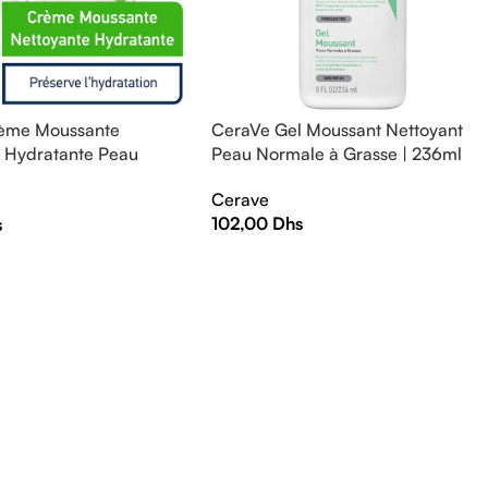
ème Moussante
CeraVe Gel Moussant Nettoyant
e Hydratante Peau
Peau Normale à Grasse | 236ml
 Sèche | 236ml
Cerave
102,00
Dhs
s