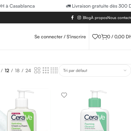
H à Casablanca
🚛 Livraison gratuite dès 300 D
Blog
À propos
Nous contact
Se connecter / S'inscrire
0
0
/
0,00
D
12
18
24