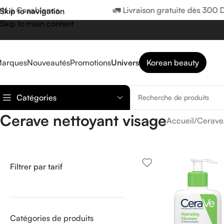
H à Casablanca
🚛 Livraison gratuite dès 300 D
Skip to navigation
Skip to main content
arques
Nouveautés
Promotions
Univers
Korean beauty
Catégories
Cerave nettoyant visage
Accueil
/
Cerave
Filtrer par tarif
Catégories de produits