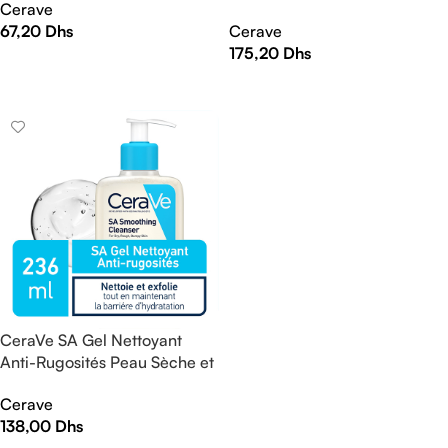
Cerave
Et Rugueuse | 473ml
67,20
Dhs
Cerave
175,20
Dhs
AJOUTER AU PANIER
LIRE LA SUITE
CeraVe SA Gel Nettoyant
Anti-Rugosités Peau Sèche et
Rugueuse | 236ml
Cerave
138,00
Dhs