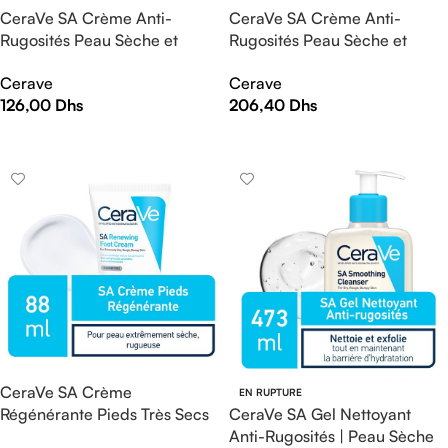
CeraVe SA Crème Anti-
CeraVe SA Crème Anti-
Rugosités Peau Sèche et
Rugosités Peau Sèche et
Squameuse | 177ml
Squameuse | 340g
Cerave
Cerave
126,00
Dhs
206,40
Dhs
AJOUTER AU PANIER
AJOUTER AU PANIER
CeraVe SA Crème
EN RUPTURE
Régénérante Pieds Très Secs
CeraVe SA Gel Nettoyant
et Abîmés | 88ml
Anti-Rugosités | Peau Sèche