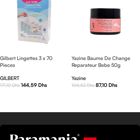
Gilbert Lingettes 3 x 70
Yazine Baume De Change
Pieces
Reparateur Bebe 50g
GILBERT
Yazine
144,59
Dhs
87,10
Dhs
171,10
Dhs
104,52
Dhs
AJOUTER AU PANIER
AJOUTER AU PANIER