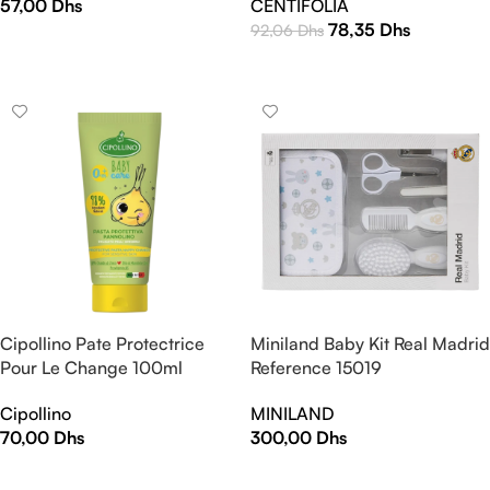
57,00
Dhs
CENTIFOLIA
78,35
Dhs
92,06
Dhs
AJOUTER AU PANIER
AJOUTER AU PANIER
Cipollino Pate Protectrice
Miniland Baby Kit Real Madrid
Pour Le Change 100ml
Reference 15019
Cipollino
MINILAND
70,00
Dhs
300,00
Dhs
AJOUTER AU PANIER
AJOUTER AU PANIER