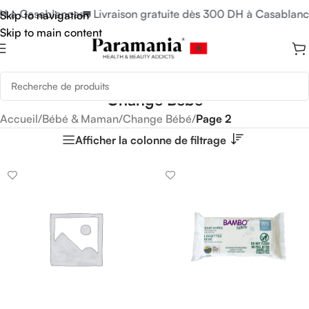
 à Casablanca
🚛 Livraison gratuite dès 300 DH à Casablanca

Skip to navigation
Skip to main content
Change Bébé
Accueil
/
Bébé & Maman
/
Change Bébé
/
Page 2
Afficher la colonne de filtrage