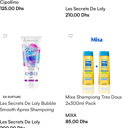
Cipollino
250ml
125,00
Dhs
Les Secrets De Loly
210,00
Dhs
AJOUTER AU PANIER
LIRE LA SUITE
Mixa Shampiong Tres Doux
EN RUPTURE
Les Secrets De Loly Bubble
2x300ml Pack
Smooth Apres Shampoing
MIXA
Enfants 250ml
85,00
Dhs
Les Secrets De Loly
200,00
Dhs