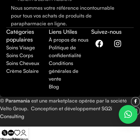
Nous sommes votre référence incontournable
pour tous vos achats de produits de
parapharmacie en ligne.
Catégories
Liens Utiles
Suivez-nous
populaires
À propos de nous
Soins Visage
Politique de
Soins Corps
confidentialité
Soins Cheveux
Conditions
Crème Solaire
générales de
vente
Blog
©
Paramania
est une marketplace opérée par la société
Velto Group. Conception et développement
SG2i
Consulting
Promos
Nouveautés
Favoris
Mon compte