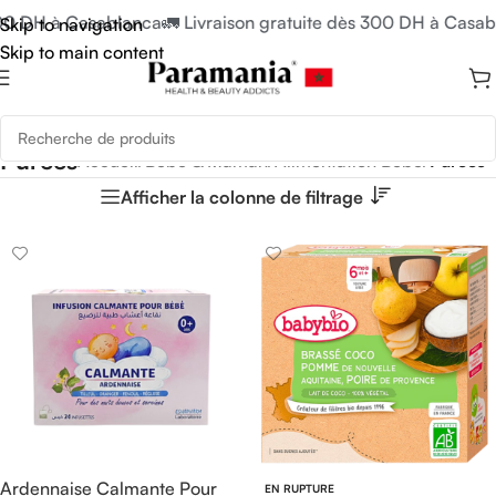
00 DH à Casablanca
🚛 Livraison gratuite dès 300 DH à Casabl
Skip to navigation
Skip to main content
Purées
Accueil
/
Bébé & Maman
/
Alimentation Bébé
/
Purées
Afficher la colonne de filtrage
Ardennaise Calmante Pour
EN RUPTURE