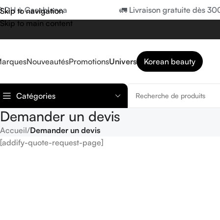
0 DH à Casablanca
🚛 Livraison gratuite dès 30
Skip to navigation
Skip to main content
arques
Nouveautés
Promotions
Univers
Korean beauty
Catégories
Demander un devis
Accueil
/
Demander un devis
[addify-quote-request-page]