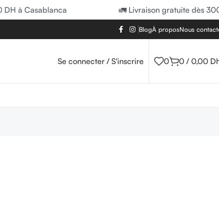
0 DH à Casablanca
🚛 Livraison gratuite dès 30
Blog
À propos
Nous contact
Se connecter / S'inscrire
0
0
/
0,00
D