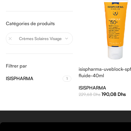
Catégories de produits
Crèmes Solaires Visage
Filtrer par
isispharma-uveblock-sp
fluide-40ml
ISISPHARMA
1
ISISPHARMA
190,08
Dhs
229,68
Dhs