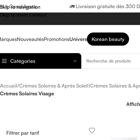
H à Casablanca
🚛 Livraison gratuite dès 300 D
Skip to navigation
Skip to main content
arques
Nouveautés
Promotions
Univers
Korean beauty
Catégories
Accueil
/
Crèmes Solaires & Après Soleil|Crèmes Solaires & Apr
Crèmes Solaires Visage
Affic
Filtrer par tarif