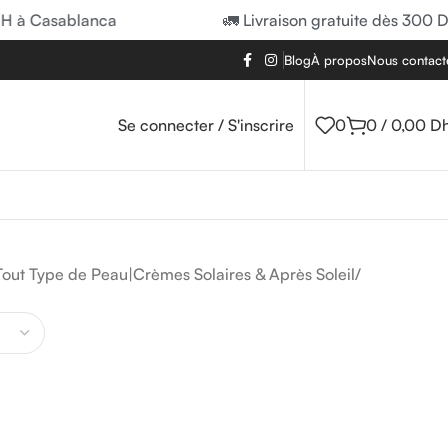
H à Casablanca
🚛 Livraison gratuite dès 300 D
Blog
À propos
Nous contact
Se connecter / S'inscrire
0
0
/
0,00
D
 Tout Type de Peau|Crèmes Solaires & Après Soleil
/