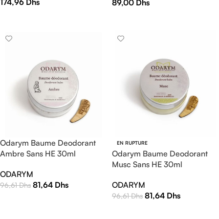
174,96
Dhs
89,00
Dhs
AJOUTER AU PANIER
AJOUTER AU PANIER
Odarym Baume Deodorant
EN RUPTURE
Ambre Sans HE 30ml
Odarym Baume Deodorant
Musc Sans HE 30ml
ODARYM
81,64
Dhs
ODARYM
96,61
Dhs
81,64
Dhs
96,61
Dhs
AJOUTER AU PANIER
LIRE LA SUITE