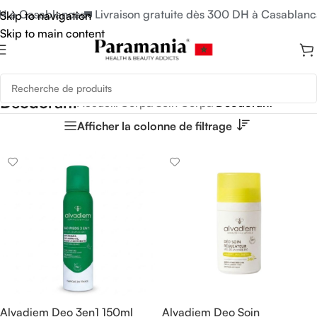
H à Casablanca
🚛 Livraison gratuite dès 300 DH à Casablanca
Skip to navigation
Skip to main content
Déodorant
Accueil
/
Corps
/
Soin Corps
/
Déodorant
Afficher la colonne de filtrage
Alvadiem Deo 3en1 150ml
Alvadiem Deo Soin